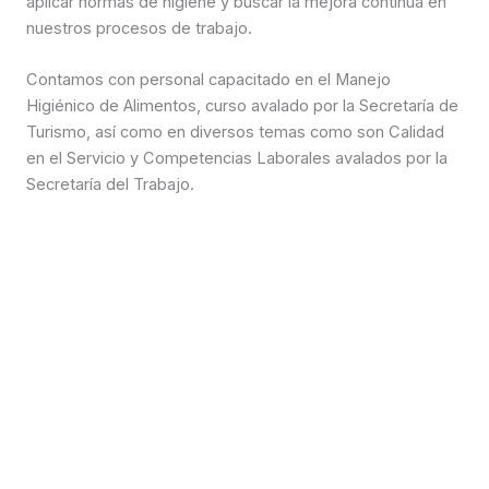
aplicar normas de higiene y buscar la mejora continua en
nuestros procesos de trabajo.
Contamos con personal capacitado en el Manejo
Higiénico de Alimentos, curso avalado por la Secretaría de
Turismo, así como en diversos temas como son Calidad
en el Servicio y Competencias Laborales avalados por la
Secretaría del Trabajo.
Alimentación de alta calidad y saludable.
Nuestro compromiso es garantizar la satisfacción
constante de nuestros clientes
mediante el cumplimiento de los más altos estándares de
calidad e inocuidad.