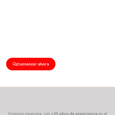
Promovemos la seguridad y la salud en todos nuestros
centros de trabajo y
buscamos un desempeño ambiental responsable,
controlando los impactos de
nuestras actividades, productos y servicios. Estas
acciones nos han permitido
obtener certificaciones que nos avalan como una empresa
altamente competitiva.
Comenzar ahora
Empresa mexicana, con
+25 años de experiencia
en el