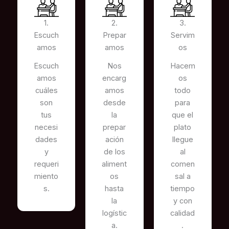
1.
2.
3.
Escuch
Prepar
Servim
amos
amos
os
Escuch
Nos
Hacem
amos
encarg
os
cuáles
amos
todo
son
desde
para
tus
la
que el
necesi
prepar
plato
dades
ación
llegue
y
de los
al
requeri
aliment
comen
miento
os
sal a
s.
hasta
tiempo
la
y con
logístic
calidad
a.
.